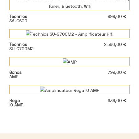
Prix
Technics
999,00 €
SA-C600
Prix
Technics
2 590,00 €
SU-G700M2
Prix
Sonos
799,00 €
AMP
Prix
Rega
639,00 €
IO AMP