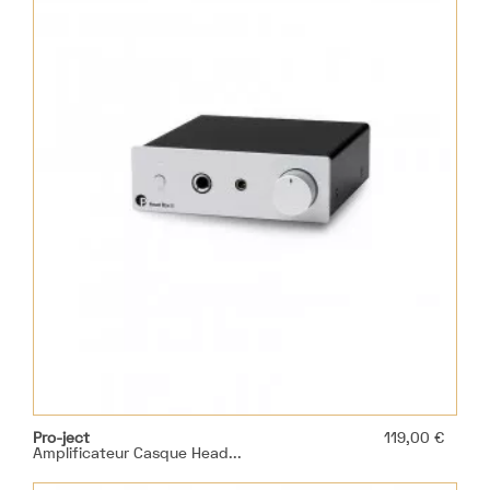
Prix
Pro-ject
119,00 €
Amplificateur Casque Head...