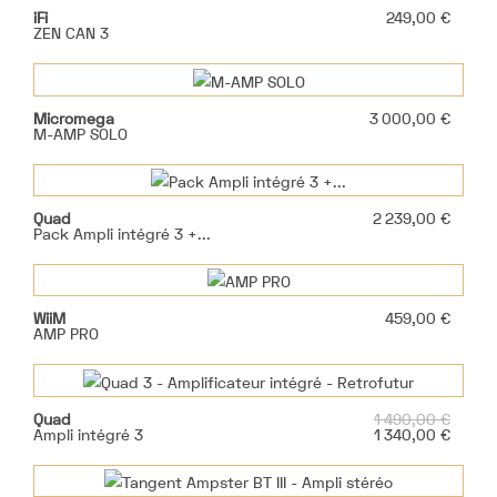
Prix
iFi
249,00 €
ZEN CAN 3
Prix
Micromega
3 000,00 €
M-AMP SOLO
Prix
Quad
2 239,00 €
Pack Ampli intégré 3 +...
Prix
WiiM
459,00 €
AMP PRO
Prix
Quad
1 490,00 €
de
Prix
Ampli intégré 3
1 340,00 €
base