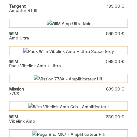
Prix
Tangent
199,00 €
Ampster BT III
Prix
WiiM
599,00 €
Amp Ultra
Prix
WiiM
599,00 €
Pack Vibelink Amp + Ultra
Prix
Mission
699,00 €
778X
Prix
WiiM
369,00 €
Vibelink Amp