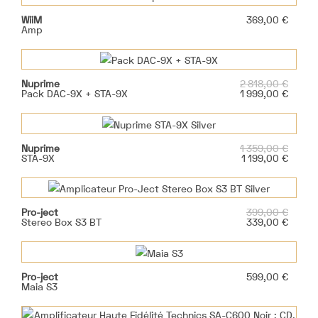
Prix
WiiM
369,00 €
Amp
Prix
Nuprime
2 818,00 €
de
Prix
Pack DAC-9X + STA-9X
1 999,00 €
base
Prix
Nuprime
1 359,00 €
de
Prix
STA-9X
1 199,00 €
base
Prix
Pro-ject
399,00 €
de
Prix
Stereo Box S3 BT
339,00 €
base
Prix
Pro-ject
599,00 €
Maia S3