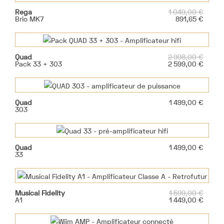
Prix
Rega
1 049,00 €
de
Prix
Brio MK7
891,65 €
base
Prix
Quad
2 998,00 €
de
Prix
Pack 33 + 303
2 599,00 €
base
Prix
Quad
1 499,00 €
303
Prix
Quad
1 499,00 €
33
Prix
Musical Fidelity
1 599,00 €
de
Prix
A1
1 449,00 €
base