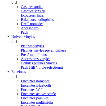


Casques audio
Casques sans fil
Ecouteurs Intra
Baladeurs audiophiles
DAC nomades
Accessoires
Pack
Univers vinyles


Platines vinyles
Platines vinyles pré-amplifiées
Pré-Ampli Phono
Accessoires vinyles
Cellules platines vinyles
Pack Hifi Vinyle sélectionné
Enceintes


Enceintes nomades
Enceintes Bluetooth
Enceintes Wifi
Enceintes actives stéréo
Enceintes passives
Enceintes multimédia