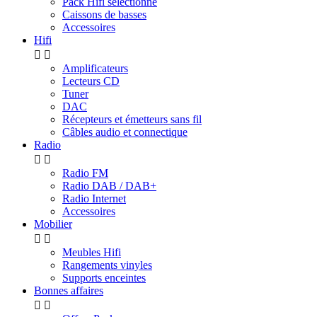
Pack Hifi sélectionné
Caissons de basses
Accessoires
Hifi


Amplificateurs
Lecteurs CD
Tuner
DAC
Récepteurs et émetteurs sans fil
Câbles audio et connectique
Radio


Radio FM
Radio DAB / DAB+
Radio Internet
Accessoires
Mobilier


Meubles Hifi
Rangements vinyles
Supports enceintes
Bonnes affaires

