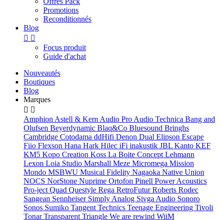
Offres Pack
Promotions
Reconditionnés
Blog


Focus produit
Guide d'achat
Nouveautés
Boutiques
Blog
Marques


Amphion
Astell & Kern
Audio Pro
Audio Technica
Bang and
Olufsen
Beyerdynamic
Blaq&Co
Bluesound
Bringhs
Cambridge
Cotodama
ddHifi
Denon
Dual
Elipson
Escape
Fiio
Flexson
Hana
Hark
Hilec
iFi
inakustik
JBL
Kanto
KEF
KM5
Kopo Creation
Koss
La Boite Concept
Lehmann
Lexon
Loia Studio
Marshall
Meze
Micromega
Mission
Mondo
MSBWU
Musical Fidelity
Nagaoka
Native Union
NOCS
NorStone
Nuprime
Ortofon
Pinell
Power Acoustics
Pro-ject
Quad
Questyle
Rega
RetroFutur
Roberts
Rodec
Sangean
Sennheiser
Simply Analog
Sivga Audio
Sonoro
Sonos
Sumiko
Tangent
Technics
Teenage Engineering
Tivoli
Tonar
Transparent
Triangle
We are rewind
WiiM