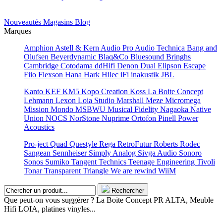
Nouveautés
Magasins
Blog
Marques
Amphion
Astell & Kern
Audio Pro
Audio Technica
Bang and
Olufsen
Beyerdynamic
Blaq&Co
Bluesound
Bringhs
Cambridge
Cotodama
ddHifi
Denon
Dual
Elipson
Escape
Fiio
Flexson
Hana
Hark
Hilec
iFi
inakustik
JBL
Kanto
KEF
KM5
Kopo Creation
Koss
La Boite Concept
Lehmann
Lexon
Loia Studio
Marshall
Meze
Micromega
Mission
Mondo
MSBWU
Musical Fidelity
Nagaoka
Native
Union
NOCS
NorStone
Nuprime
Ortofon
Pinell
Power
Acoustics
Pro-ject
Quad
Questyle
Rega
RetroFutur
Roberts
Rodec
Sangean
Sennheiser
Simply Analog
Sivga Audio
Sonoro
Sonos
Sumiko
Tangent
Technics
Teenage Engineering
Tivoli
Tonar
Transparent
Triangle
We are rewind
WiiM
Rechercher
Que peut-on vous suggérer ? La Boite Concept PR ALTA, Meuble
Hifi LOIA, platines vinyles...