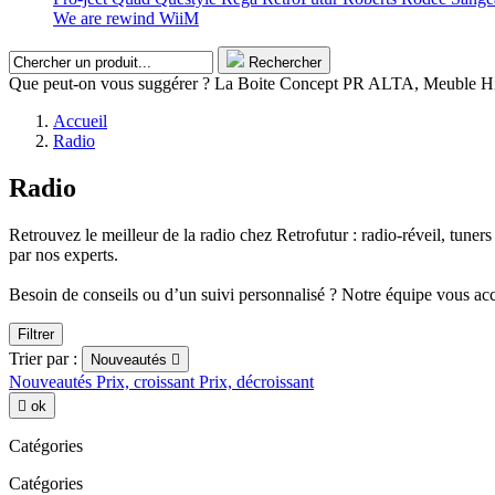
We are rewind
WiiM
Rechercher
Que peut-on vous suggérer ? La Boite Concept PR ALTA, Meuble Hifi
Accueil
Radio
Radio
Retrouvez le meilleur de la radio chez Retrofutur : radio-réveil, tun
par nos experts.
Besoin de conseils ou d’un suivi personnalisé ? Notre équipe vous ac
Filtrer
Trier par :
Nouveautés

Nouveautés
Prix, croissant
Prix, décroissant

ok
Catégories
Catégories