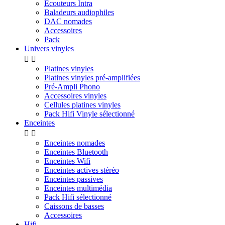
Ecouteurs Intra
Baladeurs audiophiles
DAC nomades
Accessoires
Pack
Univers vinyles


Platines vinyles
Platines vinyles pré-amplifiées
Pré-Ampli Phono
Accessoires vinyles
Cellules platines vinyles
Pack Hifi Vinyle sélectionné
Enceintes


Enceintes nomades
Enceintes Bluetooth
Enceintes Wifi
Enceintes actives stéréo
Enceintes passives
Enceintes multimédia
Pack Hifi sélectionné
Caissons de basses
Accessoires
Hifi