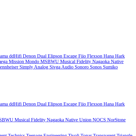
dama
ddHifi
Denon
Dual
Elipson
Escape
Fiio
Flexson
Hana
Hark
mega
Mission
Mondo
MSBWU
Musical Fidelity
Nagaoka
Native
ennheiser
Simply Analog
Sivga Audio
Sonoro
Sonos
Sumiko
dama
ddHifi
Denon
Dual
Elipson
Escape
Fiio
Flexson
Hana
Hark
SBWU
Musical Fidelity
Nagaoka
Native Union
NOCS
NorStone
gent
Technics
Teenage Engineering
Tivoli
Tonar
Transparent
Triangle