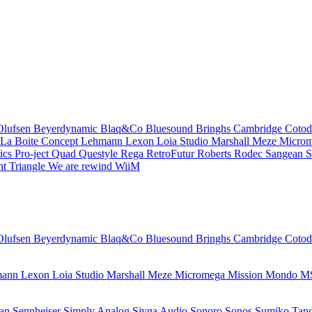
Olufsen
Beyerdynamic
Blaq&Co
Bluesound
Bringhs
Cambridge
Coto
La Boite Concept
Lehmann
Lexon
Loia Studio
Marshall
Meze
Micro
ics
Pro-ject
Quad
Questyle
Rega
RetroFutur
Roberts
Rodec
Sangean
S
nt
Triangle
We are rewind
WiiM
Olufsen
Beyerdynamic
Blaq&Co
Bluesound
Bringhs
Cambridge
Coto
mann
Lexon
Loia Studio
Marshall
Meze
Micromega
Mission
Mondo
M
ean
Sennheiser
Simply Analog
Sivga Audio
Sonoro
Sonos
Sumiko
Tan