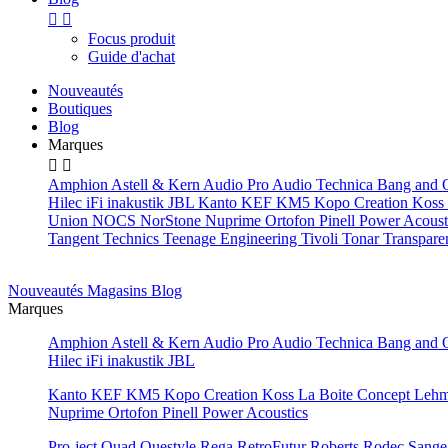


Focus produit
Guide d'achat
Nouveautés
Boutiques
Blog
Marques


Amphion
Astell & Kern
Audio Pro
Audio Technica
Bang and 
Hilec
iFi
inakustik
JBL
Kanto
KEF
KM5
Kopo Creation
Koss
Union
NOCS
NorStone
Nuprime
Ortofon
Pinell
Power Acoust
Tangent
Technics
Teenage Engineering
Tivoli
Tonar
Transpare
Nouveautés
Magasins
Blog
Marques
Amphion
Astell & Kern
Audio Pro
Audio Technica
Bang and 
Hilec
iFi
inakustik
JBL
Kanto
KEF
KM5
Kopo Creation
Koss
La Boite Concept
Leh
Nuprime
Ortofon
Pinell
Power Acoustics
Pro-ject
Quad
Questyle
Rega
RetroFutur
Roberts
Rodec
Sang