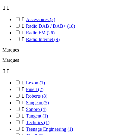



Accessoires
(2)

Radio DAB / DAB+
(18)

Radio FM
(26)

Radio Internet
(9)
Marques
Marques



Lexon
(1)

Pinell
(2)

Roberts
(8)

Sangean
(5)

Sonoro
(4)

Tangent
(1)

Technics
(1)

Teenage Engineering
(1)