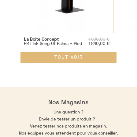
Prix
La Boite Concept
1 890,00 €
de
Prix
PR Link Song Of Palms + Pied
1 840,00 €
base
TOUT VOIR
Nos Magasins
Une question ?
Envie de tester un produit ?
Venez tester nos produits en magasin.
Nos équipes vous attendent pour vous conseiller.