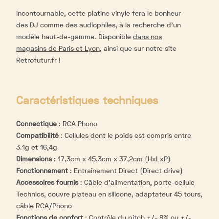
Incontournable, cette platine vinyle fera le bonheur
des DJ comme des audiophiles, à la recherche d’un
modèle haut-de-gamme. Disponible
dans nos
magasins de Paris et Lyon
, ainsi que sur notre site
Retrofutur.fr !
Caractéristiques techniques
Connectique
:
RCA Phono
Compatibilité
:
Cellules dont le poids est compris entre
3.1g et 16,4g
Dimensions
:
17,3cm x 45,3cm x 37,2cm (HxLxP)
Fonctionnement
:
Entraînement Direct (Direct drive)
Accessoires fournis
:
Câble d'alimentation, porte-cellule
Technics, couvre plateau en silicone, adaptateur 45 tours,
câble RCA/Phono
Fonctions de confort
:
Contrôle du pitch +/- 8% ou +/-