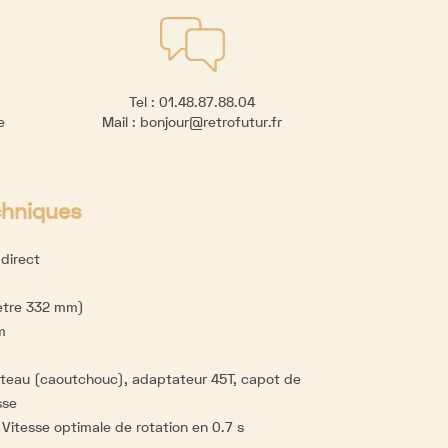
Tel :
01.48.87.88.04
re
Mail :
bonjour@retrofutur.fr
chniques
direct
ètre 332 mm)
m
teau (caoutchouc), adaptateur 45T, capot de
sse
:
Vitesse optimale de rotation en 0.7 s