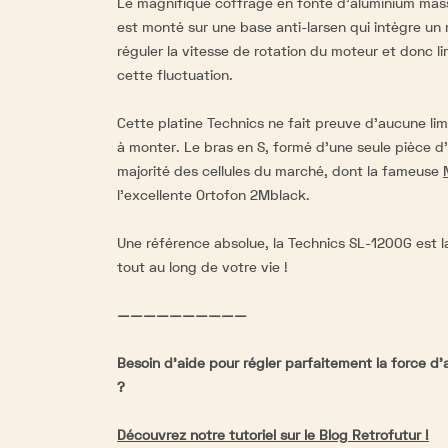
Le magnifique coffrage en fonte d’aluminium mass
est monté sur une base anti-larsen qui intègre un
réguler la vitesse de rotation du moteur et donc li
cette fluctuation.
Cette platine Technics ne fait preuve d’aucune limi
à monter. Le bras en S, formé d’une seule pièce d
majorité des cellules du marché, dont la fameuse
l'excellente
Ortofon 2Mblack
.
Une référence absolue, la Technics SL-1200G est la
tout au long de votre vie !
——————————
Besoin d'aide pour régler parfaitement la force d
?
Découvrez notre tutoriel sur le Blog Retrofutur !