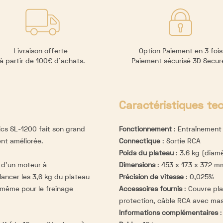
Livraison offerte
Option Paiement en 3 fois
à partir de 100€ d’achats.
Paiement sécurisé 3D Secu
Caractéristiques te
ics SL-1200 fait son grand
Fonctionnement
:
Entraînement 
ent améliorée.
Connectique
:
Sortie RCA
Poids du plateau
:
3.6 kg (diam
 d’un moteur à
Dimensions
:
453 x 173 x 372 m
ancer les 3,6 kg du plateau
Précision de vitesse
:
0,025%
de même pour le freinage
Accessoires fournis
:
Couvre pla
protection, câble RCA avec ma
Informations complémentaires