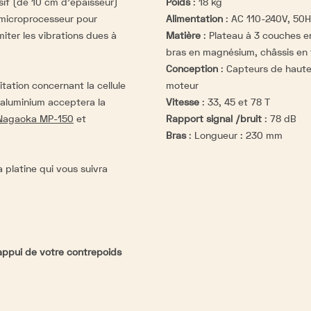
if (de 10 cm d’épaisseur)
Poids
:
18 kg
 microprocesseur pour
Alimentation
:
AC 110-240V, 50H
miter les vibrations dues à
Matière
:
Plateau à 3 couches en
bras en magnésium, châssis en 
Conception
:
Capteurs de haute 
tation concernant la cellule
moteur
’aluminium acceptera la
Vitesse
:
33, 45 et 78 T
Nagaoka MP-150
et
Rapport signal /bruit
:
78 dB
Bras
:
Longueur : 230 mm
 platine qui vous suivra
'appui de votre contrepoids