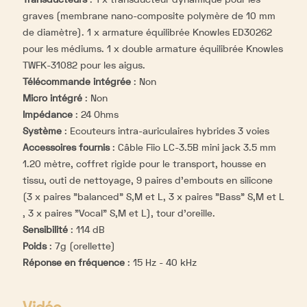
graves (membrane nano-composite polymère de 10 mm
de diamètre). 1 x armature équilibrée Knowles ED30262
pour les médiums. 1 x double armature équilibrée Knowles
TWFK-31082 pour les aigus.
Télécommande intégrée
:
Non
Micro intégré
:
Non
Impédance
:
24 Ohms
Système
:
Ecouteurs intra-auriculaires hybrides 3 voies
Accessoires fournis
:
Câble Fiio LC-3.5B mini jack 3.5 mm
1.20 mètre, coffret rigide pour le transport, housse en
tissu, outi de nettoyage, 9 paires d'embouts en silicone
(3 x paires "balanced" S,M et L, 3 x paires "Bass" S,M et L
, 3 x paires "Vocal" S,M et L), tour d'oreille.
Sensibilité
:
114 dB
Poids
:
7g (orellette)
Réponse en fréquence
:
15 Hz - 40 kHz