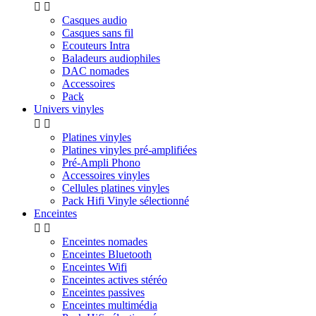


Casques audio
Casques sans fil
Ecouteurs Intra
Baladeurs audiophiles
DAC nomades
Accessoires
Pack
Univers vinyles


Platines vinyles
Platines vinyles pré-amplifiées
Pré-Ampli Phono
Accessoires vinyles
Cellules platines vinyles
Pack Hifi Vinyle sélectionné
Enceintes


Enceintes nomades
Enceintes Bluetooth
Enceintes Wifi
Enceintes actives stéréo
Enceintes passives
Enceintes multimédia