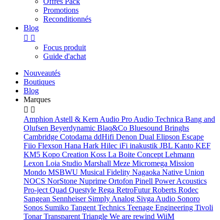
Offres Pack
Promotions
Reconditionnés
Blog


Focus produit
Guide d'achat
Nouveautés
Boutiques
Blog
Marques


Amphion
Astell & Kern
Audio Pro
Audio Technica
Bang and
Olufsen
Beyerdynamic
Blaq&Co
Bluesound
Bringhs
Cambridge
Cotodama
ddHifi
Denon
Dual
Elipson
Escape
Fiio
Flexson
Hana
Hark
Hilec
iFi
inakustik
JBL
Kanto
KEF
KM5
Kopo Creation
Koss
La Boite Concept
Lehmann
Lexon
Loia Studio
Marshall
Meze
Micromega
Mission
Mondo
MSBWU
Musical Fidelity
Nagaoka
Native Union
NOCS
NorStone
Nuprime
Ortofon
Pinell
Power Acoustics
Pro-ject
Quad
Questyle
Rega
RetroFutur
Roberts
Rodec
Sangean
Sennheiser
Simply Analog
Sivga Audio
Sonoro
Sonos
Sumiko
Tangent
Technics
Teenage Engineering
Tivoli
Tonar
Transparent
Triangle
We are rewind
WiiM