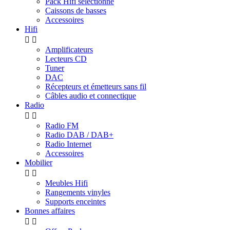
Pack Hifi sélectionné
Caissons de basses
Accessoires
Hifi


Amplificateurs
Lecteurs CD
Tuner
DAC
Récepteurs et émetteurs sans fil
Câbles audio et connectique
Radio


Radio FM
Radio DAB / DAB+
Radio Internet
Accessoires
Mobilier


Meubles Hifi
Rangements vinyles
Supports enceintes
Bonnes affaires

