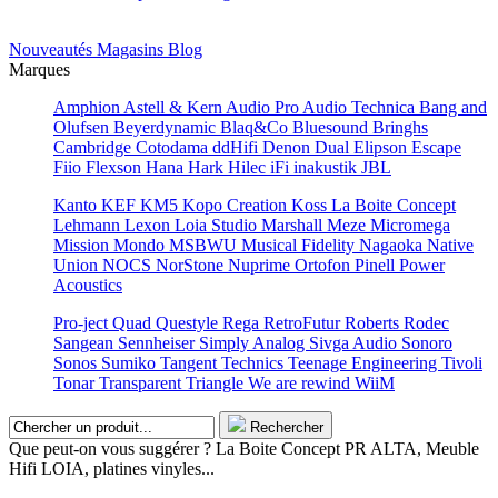
Nouveautés
Magasins
Blog
Marques
Amphion
Astell & Kern
Audio Pro
Audio Technica
Bang and
Olufsen
Beyerdynamic
Blaq&Co
Bluesound
Bringhs
Cambridge
Cotodama
ddHifi
Denon
Dual
Elipson
Escape
Fiio
Flexson
Hana
Hark
Hilec
iFi
inakustik
JBL
Kanto
KEF
KM5
Kopo Creation
Koss
La Boite Concept
Lehmann
Lexon
Loia Studio
Marshall
Meze
Micromega
Mission
Mondo
MSBWU
Musical Fidelity
Nagaoka
Native
Union
NOCS
NorStone
Nuprime
Ortofon
Pinell
Power
Acoustics
Pro-ject
Quad
Questyle
Rega
RetroFutur
Roberts
Rodec
Sangean
Sennheiser
Simply Analog
Sivga Audio
Sonoro
Sonos
Sumiko
Tangent
Technics
Teenage Engineering
Tivoli
Tonar
Transparent
Triangle
We are rewind
WiiM
Rechercher
Que peut-on vous suggérer ? La Boite Concept PR ALTA, Meuble
Hifi LOIA, platines vinyles...