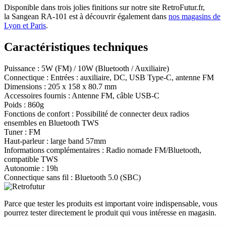
Disponible dans trois jolies finitions sur notre site RetroFutur.fr,
la Sangean RA-101 est à découvrir également dans
nos magasins de
Lyon et Paris
.
Caractéristiques techniques
Puissance
:
5W (FM) / 10W (Bluetooth / Auxiliaire)
Connectique
:
Entrées : auxiliaire, DC, USB Type-C, antenne FM
Dimensions
:
205 x 158 x 80.7 mm
Accessoires fournis
:
Antenne FM, câble USB-C
Poids
:
860g
Fonctions de confort
:
Possibilité de connecter deux radios
ensembles en Bluetooth TWS
Tuner
:
FM
Haut-parleur
:
large band 57mm
Informations complémentaires
:
Radio nomade FM/Bluetooth,
compatible TWS
Autonomie
:
19h
Connectique sans fil
:
Bluetooth 5.0 (SBC)
Parce que tester les produits est important voire indispensable, vous
pourrez tester directement le produit qui vous intéresse en magasin.