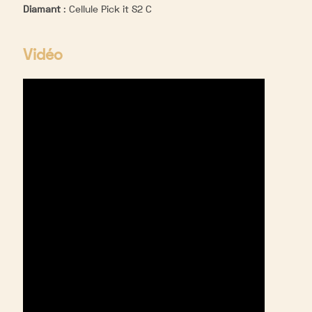
Diamant
:
Cellule Pick it S2 C
Vidéo