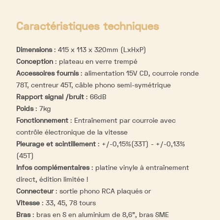
Caractéristiques techniques
Dimensions
:
415 x 113 x 320mm (LxHxP)
Conception
:
plateau en verre trempé
Accessoires fournis
:
alimentation 15V CD, courroie ronde
78T, centreur 45T, câble phono semi-symétrique
Rapport signal /bruit
:
66dB
Poids
:
7kg
Fonctionnement
:
Entraînement par courroie avec
contrôle électronique de la vitesse
Pleurage et scintillement
:
+/-0,15%(33T) - +/-0,13%
(45T)
Infos complémentaires
:
platine vinyle à entraînement
direct, édition limitée !
Connecteur
:
sortie phono RCA plaqués or
Vitesse
:
33, 45, 78 tours
Bras
:
bras en S en aluminium de 8,6", bras SME