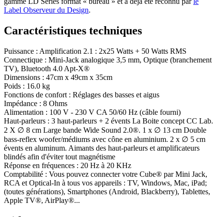
gamme LD Series format « bureau » et a déjà été reconnu par
le
Label Observeur du Design
.
Caractéristiques techniques
Puissance
:
Amplification 2.1 : 2x25 Watts + 50 Watts RMS
Connectique
:
Mini-Jack analogique 3,5 mm, Optique (branchement
TV), Bluetooth 4.0 Apt-X®
Dimensions
:
47cm x 49cm x 35cm
Poids
:
16.0 kg
Fonctions de confort
:
Réglages des basses et aigus
Impédance
:
8 Ohms
Alimentation
:
100 V - 230 V CA 50/60 Hz (câble fourni)
Haut-parleurs
:
3 haut-parleurs + 2 évents La Boite concept CC Lab.
2 X ∅ 8 cm Large bande Wide Sound 2.0®. 1 x ∅ 13 cm Double
bass-reflex woofer/médiums avec cône en aluminium. 2 x ∅ 5 cm
évents en aluminum. Aimants des haut-parleurs et amplificateurs
blindés afin d'éviter tout magnétisme
Réponse en fréquences
:
20 Hz à 20 KHz
Comptabilité
:
Vous pouvez connecter votre Cube® par Mini Jack,
RCA et Optical-In à tous vos appareils : TV, Windows, Mac, iPad;
(toutes générations), Smartphones (Android, Blackberry), Tablettes,
Apple TV®, AirPlay®...