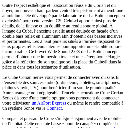
Outre l'aspect esthétique et l'association réussie du Corian et du
noyer, un nouveau haut-parleur central très performant à membrane
aluminium a été développé par le laboratoire de La Boite concept en
exclusivité pour cette version CS. Celui-ci apporte ainsi plus de
détails, de la finesse et un équilibre au rendu sonore global. À
l'image du Cube, l’enceinte est elle aussi équipée en façade d’un
double bass reflex en aluminium afin d’obtenir des basses incisives
et performantes. Les 2 haut-parleurs situés à l’arrière disposent de
leurs propres réflecteurs internes pour apporter une stabilité sonore
incomparable. Ce brevet Wide Sound 2.0® de La Boite concept
permet d’obtenir une immersion totale et une stéréophonie élargie
grâce à la réflexion du son quelque soit la place du Cube® dans la
pièce et dans tous les scénarios d’utilisation.
Le Cube Corian Series vous permet de connecter avec ou sans fil
l’ensemble des sources audio (ordinateurs, tablettes, smartphones,
platines vinyle, TV) pour bénéficier d’un son de grande qualité.
Autre avantage non négligeable, l'enceinte acoustique Cube Corian
Series dispose d'une entrée optique vous permettant de connecter
votre téléviseur,
un AirPort Express
ou même le rendre compatble à
un système Sonos via le
Connect
.
Compact et puissant le Cube s’intègre élégamment avec le mobilier
de l’habitat. Cette enceinte basse « bout de canapé » complète la