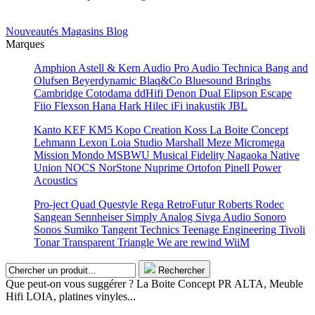
Nouveautés
Magasins
Blog
Marques
Amphion
Astell & Kern
Audio Pro
Audio Technica
Bang and
Olufsen
Beyerdynamic
Blaq&Co
Bluesound
Bringhs
Cambridge
Cotodama
ddHifi
Denon
Dual
Elipson
Escape
Fiio
Flexson
Hana
Hark
Hilec
iFi
inakustik
JBL
Kanto
KEF
KM5
Kopo Creation
Koss
La Boite Concept
Lehmann
Lexon
Loia Studio
Marshall
Meze
Micromega
Mission
Mondo
MSBWU
Musical Fidelity
Nagaoka
Native
Union
NOCS
NorStone
Nuprime
Ortofon
Pinell
Power
Acoustics
Pro-ject
Quad
Questyle
Rega
RetroFutur
Roberts
Rodec
Sangean
Sennheiser
Simply Analog
Sivga Audio
Sonoro
Sonos
Sumiko
Tangent
Technics
Teenage Engineering
Tivoli
Tonar
Transparent
Triangle
We are rewind
WiiM
Rechercher
Que peut-on vous suggérer ? La Boite Concept PR ALTA, Meuble
Hifi LOIA, platines vinyles...