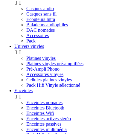


Casques audio
Casques sans fil
Ecouteurs Intra
Baladeurs audiophiles
DAC nomades
Accessoires
Pack
Univers vinyles


Platines vinyles
Platines vinyles pré-amplifiées
Pré-Ampli Phono
Accessoires vinyles
Cellules platines vinyles
Pack Hifi Vinyle sélectionné
Enceintes


Enceintes nomades
Enceintes Bluetooth
Enceintes Wifi
Enceintes actives stéréo
Enceintes passives
Enceintes multimédia