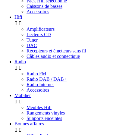
Pack Hifi sélectionné
Caissons de basses
Accessoires
Hifi


Amplificateurs
Lecteurs CD
Tuner
DAC
Récepteurs et émetteurs sans fil
Câbles audio et connectique
Radio


Radio FM
Radio DAB / DAB+
Radio Internet
Accessoires
Mobilier


Meubles Hifi
Rangements vinyles
Supports enceintes
Bonnes affaires

