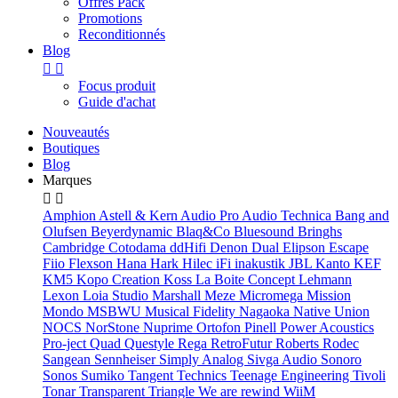
Offres Pack
Promotions
Reconditionnés
Blog


Focus produit
Guide d'achat
Nouveautés
Boutiques
Blog
Marques


Amphion
Astell & Kern
Audio Pro
Audio Technica
Bang and
Olufsen
Beyerdynamic
Blaq&Co
Bluesound
Bringhs
Cambridge
Cotodama
ddHifi
Denon
Dual
Elipson
Escape
Fiio
Flexson
Hana
Hark
Hilec
iFi
inakustik
JBL
Kanto
KEF
KM5
Kopo Creation
Koss
La Boite Concept
Lehmann
Lexon
Loia Studio
Marshall
Meze
Micromega
Mission
Mondo
MSBWU
Musical Fidelity
Nagaoka
Native Union
NOCS
NorStone
Nuprime
Ortofon
Pinell
Power Acoustics
Pro-ject
Quad
Questyle
Rega
RetroFutur
Roberts
Rodec
Sangean
Sennheiser
Simply Analog
Sivga Audio
Sonoro
Sonos
Sumiko
Tangent
Technics
Teenage Engineering
Tivoli
Tonar
Transparent
Triangle
We are rewind
WiiM