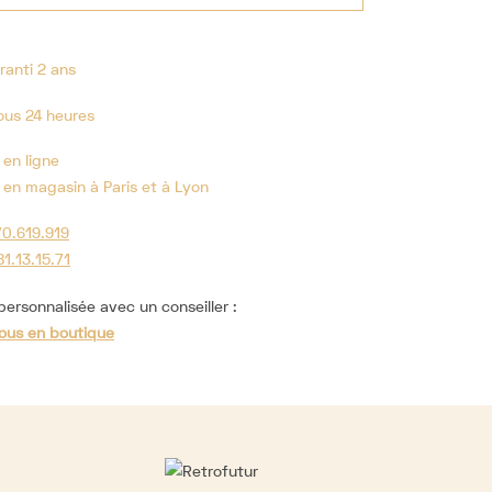
ranti 2 ans
ous 24 heures
 en ligne
 en magasin à Paris et à Lyon
70.619.919
81.13.15.71
ersonnalisée avec un conseiller :
ous en boutique