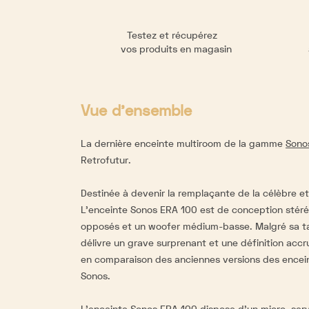
Testez et récupérez
vos produits en magasin
Vue d'ensemble
La dernière enceinte multiroom de la gamme
Sono
Retrofutur.
Destinée à devenir la remplaçante de la célèbre
L'enceinte Sonos ERA 100 est de conception stéré
opposés et un woofer médium-basse. Malgré sa tai
délivre un grave surprenant et une définition accr
en comparaison des anciennes versions des encein
Sonos.
L’enceinte Sonos ERA 100 dispose d’un micro, serv