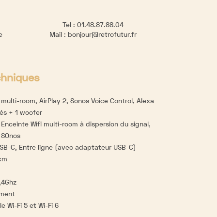
Tel :
01.48.87.88.04
re
Mail :
bonjour@retrofutur.fr
chniques
 multi-room, AirPlay 2, Sonos Voice Control, Alexa
és + 1 woofer
:
Enceinte Wifi multi-room à dispersion du signal,
 SOnos
USB-C, Entre ligne (avec adaptateur USB-C)
 cm
,4Ghz
ement
 Wi-Fi 5 et Wi-Fi 6