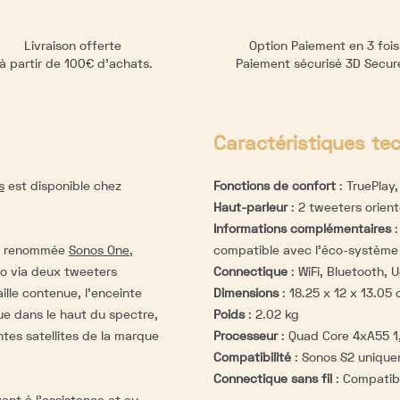
Livraison offerte
Option Paiement en 3 fois
à partir de 100€ d’achats.
Paiement sécurisé 3D Secu
Caractéristiques te
s
est disponible chez
Fonctions de confort
:
TruePlay,
Haut-parleur
:
2 tweeters orient
Informations complémentaires
 et renommée
Sonos One
,
compatible avec l'éco-système
o via deux tweeters
Connectique
:
WiFi, Bluetooth, 
lle contenue, l’enceinte
Dimensions
:
18.25 x 12 x 13.05
ue dans le haut du spectre,
Poids
:
2.02 kg
tes satellites de la marque
Processeur
:
Quad Core 4xA55 1
Compatibilité
:
Sonos S2 uniqu
Connectique sans fil
:
Compatible
ant à l’assistance et au