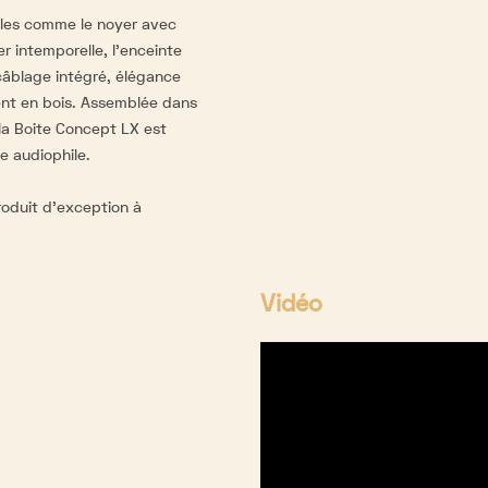
bles comme le noyer avec
er intemporelle, l'enceinte
câblage intégré, élégance
ent en bois. Assemblée dans
 la Boite Concept LX est
e audiophile.
produit d'exception à
Vidéo