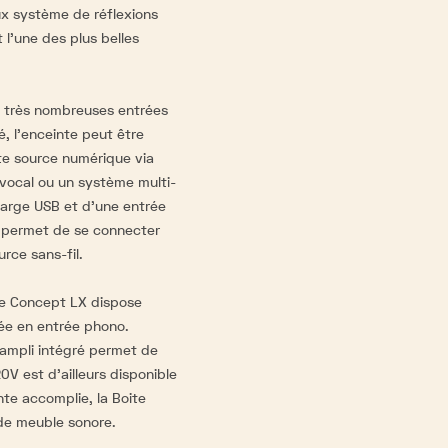
ux système de réflexions
l'une des plus belles
e très nombreuses entrées
, l'enceinte peut être
ute source numérique via
 vocal ou un système multi-
harge USB et d'une entrée
X permet de se connecter
rce sans-fil.
ite Concept LX dispose
ée en entrée phono.
-ampli intégré permet de
0V est d'ailleurs disponible
te accomplie, la Boite
de meuble sonore.