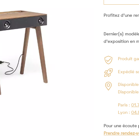
Profitez d'une re
Dernier(s) modèle(
d'exposition en m
Produit ga
Expédié so
Disponible
Disponible
Paris :
01.
Lyon :
04.
Pour une écoute p
Prendre rendez-v