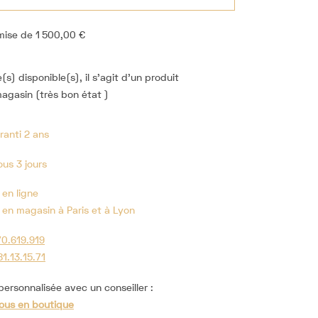
mise de 1 500,00 €
s) disponible(s), il s'agit d'un produit
agasin (très bon état )
ranti 2 ans
us 3 jours
 en ligne
 en magasin à Paris et à Lyon
70.619.919
81.13.15.71
ersonnalisée avec un conseiller :
ous en boutique