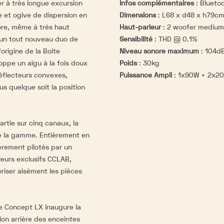
r à très longue excursion
Infos complémentaires
:
Bluetoo
 et ogive de dispersion en
Dimensions
:
L68 x d48 x h79c
ore, même à très haut
Haut-parleur
:
2 woofer medium 
 un tout nouveau duo de
Sensibilité
:
THD @ 0.1%
origine de la Boite
Niveau sonore maximum
:
104dB
ppe un aigu à la fois doux
Poids
:
30kg
déflecteurs convexes,
Puissance Ampli
:
1x90W + 2x20
gus quelque soit la position
rtie sur cinq canaux, la
de la gamme. Entièrement en
ièrement pilotés par un
eurs exclusifs CCLAB,
oriser aisément les pièces
te Concept LX inaugure la
ion arrière des enceintes