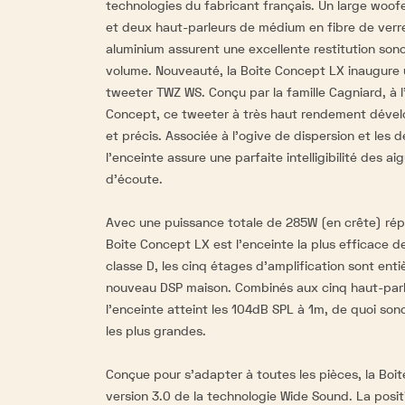
technologies du fabricant français. Un large woofe
et deux haut-parleurs de médium en fibre de verre
aluminium assurent une excellente restitution son
volume. Nouveauté, la Boite Concept LX inaugure
tweeter TWZ WS. Conçu par la famille Cagniard, à l'
Concept, ce tweeter à très haut rendement dévelo
et précis. Associée à l'ogive de dispersion et les 
l'enceinte assure une parfaite intelligibilité des ai
d'écoute.
Avec une puissance totale de 285W (en crête) répa
Boite Concept LX est l'enceinte la plus efficace 
classe D, les cinq étages d'amplification sont ent
nouveau DSP maison. Combinés aux cinq haut-parl
l'enceinte atteint les 104dB SPL à 1m, de quoi son
les plus grandes.
Conçue pour s'adapter à toutes les pièces, la Boi
version 3.0 de la technologie Wide Sound. La posit