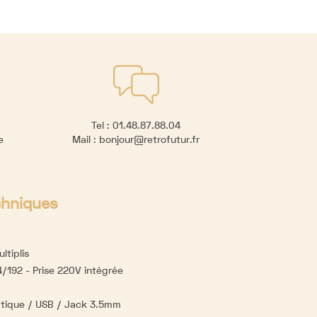
Tel :
01.48.87.88.04
re
Mail :
bonjour@retrofutur.fr
chniques
ltiplis
/192 - Prise 220V intégrée
tique / USB / Jack 3.5mm