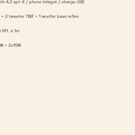
th 4.2 apt-X / phono intégré / charge USB
m
+ 2 tweeter TWZ + 1 woofer bass reflex
 SPL à 1m
W + 2x15W