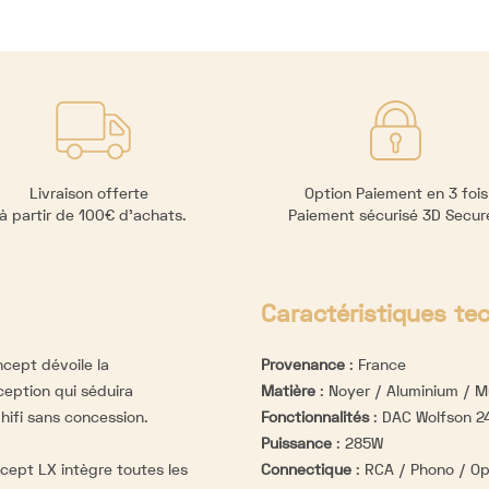
Livraison offerte
Option Paiement en 3 fois
à partir de 100€ d’achats.
Paiement sécurisé 3D Secu
Caractéristiques te
ncept dévoile la
Provenance
:
France
ception qui séduira
Matière
:
Noyer / Aluminium / Mu
hifi sans concession.
Fonctionnalités
:
DAC Wolfson 24
Puissance
:
285W
cept LX intègre toutes les
Connectique
:
RCA / Phono / Op