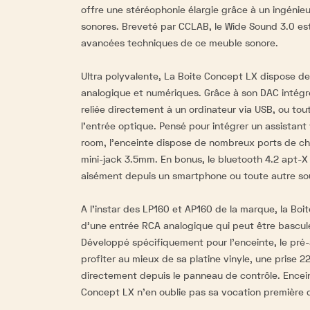
offre une stéréophonie élargie grâce à un ingénie
sonores. Breveté par CCLAB, le Wide Sound 3.0 est 
avancées techniques de ce meuble sonore.
Ultra polyvalente, La Boite Concept LX dispose d
analogique et numériques. Grâce à son DAC intégré
reliée directement à un ordinateur via USB, ou to
l'entrée optique. Pensé pour intégrer un assistant
room, l'enceinte dispose de nombreux ports de c
mini-jack 3.5mm. En bonus, le bluetooth 4.2 apt-
aisément depuis un smartphone ou toute autre sou
A l'instar des LP160 et AP160 de la marque, la Bo
d'une entrée RCA analogique qui peut être bascul
Développé spécifiquement pour l'enceinte, le pré
profiter au mieux de sa platine vinyle, une prise 22
directement depuis le panneau de contrôle. Encein
Concept LX n'en oublie pas sa vocation première 