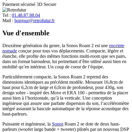
Paiement sécurisé 3D Secure
Tel :
01.48.87.88.04
Mail :
bonjour@retrofutur.fr
Vue d'ensemble
Deuxième génération du genre, la Sonos Roam 2 est une
enceinte
nomade
conçue pour tous vos déplacements. Compacte, légère et
étanche, elle profite des mêmes fonctions multi-room que ses pairs,
dans un format baroudeur, lui permettant d’être utilisé aussi bien en
mobilité qu’en intérieur. Un coup de coeur de l’équipe.
Particulièrement compacte, la Sonos Roam 2 reprend des
dimensions identiques au précédent modèle. Mesurant 16,8cm de
haut pour 6,2cm de large et 6,0cm de profondeur, pour 430g, son
design sobre - inspiré des Move et ERA 100 - permettra de la placer
aussi bien à l’horizontale, qu’à la verticale. Une conception
ingénieuse qui assure une parfaite dispersion du son, l’accéléromètre
intégré assurant la bascule automatique de la réponse acoustique des
haut-parleurs.
Puissante et ingénieuse, la
Sonos
Roam 2 se dote de deux haut-
parleurs (woofer large bande + tweeter) pilotés par un nouveau DSP