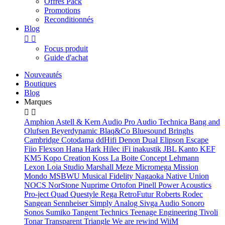
Offres Pack
Promotions
Reconditionnés
Blog


Focus produit
Guide d'achat
Nouveautés
Boutiques
Blog
Marques


Amphion
Astell & Kern
Audio Pro
Audio Technica
Bang and
Olufsen
Beyerdynamic
Blaq&Co
Bluesound
Bringhs
Cambridge
Cotodama
ddHifi
Denon
Dual
Elipson
Escape
Fiio
Flexson
Hana
Hark
Hilec
iFi
inakustik
JBL
Kanto
KEF
KM5
Kopo Creation
Koss
La Boite Concept
Lehmann
Lexon
Loia Studio
Marshall
Meze
Micromega
Mission
Mondo
MSBWU
Musical Fidelity
Nagaoka
Native Union
NOCS
NorStone
Nuprime
Ortofon
Pinell
Power Acoustics
Pro-ject
Quad
Questyle
Rega
RetroFutur
Roberts
Rodec
Sangean
Sennheiser
Simply Analog
Sivga Audio
Sonoro
Sonos
Sumiko
Tangent
Technics
Teenage Engineering
Tivoli
Tonar
Transparent
Triangle
We are rewind
WiiM