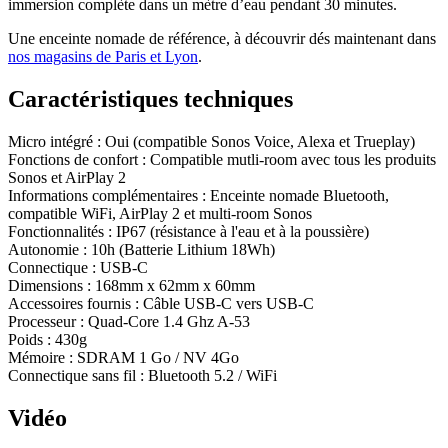
immersion complète dans un mètre d’eau pendant 30 minutes.
Une enceinte nomade de référence, à découvrir dés maintenant dans
nos magasins de Paris et Lyon
.
Caractéristiques techniques
Micro intégré
:
Oui (compatible Sonos Voice, Alexa et Trueplay)
Fonctions de confort
:
Compatible mutli-room avec tous les produits
Sonos et AirPlay 2
Informations complémentaires
:
Enceinte nomade Bluetooth,
compatible WiFi, AirPlay 2 et multi-room Sonos
Fonctionnalités
:
IP67 (résistance à l'eau et à la poussière)
Autonomie
:
10h (Batterie Lithium 18Wh)
Connectique
:
USB-C
Dimensions
:
168mm x 62mm x 60mm
Accessoires fournis
:
Câble USB-C vers USB-C
Processeur
:
Quad-Core 1.4 Ghz A-53
Poids
:
430g
Mémoire
:
SDRAM 1 Go / NV 4Go
Connectique sans fil
:
Bluetooth 5.2 / WiFi
Vidéo