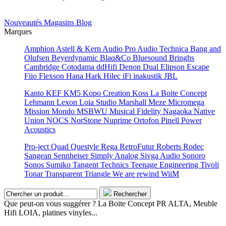
Nouveautés
Magasins
Blog
Marques
Amphion
Astell & Kern
Audio Pro
Audio Technica
Bang and
Olufsen
Beyerdynamic
Blaq&Co
Bluesound
Bringhs
Cambridge
Cotodama
ddHifi
Denon
Dual
Elipson
Escape
Fiio
Flexson
Hana
Hark
Hilec
iFi
inakustik
JBL
Kanto
KEF
KM5
Kopo Creation
Koss
La Boite Concept
Lehmann
Lexon
Loia Studio
Marshall
Meze
Micromega
Mission
Mondo
MSBWU
Musical Fidelity
Nagaoka
Native
Union
NOCS
NorStone
Nuprime
Ortofon
Pinell
Power
Acoustics
Pro-ject
Quad
Questyle
Rega
RetroFutur
Roberts
Rodec
Sangean
Sennheiser
Simply Analog
Sivga Audio
Sonoro
Sonos
Sumiko
Tangent
Technics
Teenage Engineering
Tivoli
Tonar
Transparent
Triangle
We are rewind
WiiM
Rechercher
Que peut-on vous suggérer ? La Boite Concept PR ALTA, Meuble
Hifi LOIA, platines vinyles...