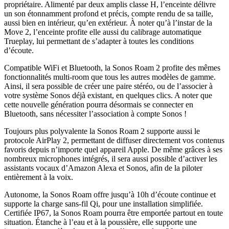
propriétaire. Alimenté par deux amplis classe H, l’enceinte délivre
un son étonnamment profond et précis, compte rendu de sa taille,
aussi bien en intérieur, qu’en extérieur. À noter qu’à l’instar de la
Move 2, l’enceinte profite elle aussi du calibrage automatique
Trueplay, lui permettant de s’adapter à toutes les conditions
d’écoute.
Compatible WiFi et Bluetooth, la Sonos Roam 2 profite des mêmes
fonctionnalités multi-room que tous les autres modèles de gamme.
Ainsi, il sera possible de créer une paire stéréo, ou de l’associer à
votre système Sonos déjà existant, en quelques clics. A noter que
cette nouvelle génération pourra désormais se connecter en
Bluetooth, sans nécessiter l’association à compte Sonos !
Toujours plus polyvalente la Sonos Roam 2 supporte aussi le
protocole AirPlay 2, permettant de diffuser directement vos contenus
favoris depuis n’importe quel appareil Apple. De même grâces à ses
nombreux microphones intégrés, il sera aussi possible d’activer les
assistants vocaux d’Amazon Alexa et Sonos, afin de la piloter
entièrement à la voix.
Autonome, la Sonos Roam offre jusqu’à 10h d’écoute continue et
supporte la charge sans-fil Qi, pour une installation simplifiée.
Certifiée IP67, la Sonos Roam pourra être emportée partout en toute
situation. Étanche à l’eau et à la poussière, elle supporte une