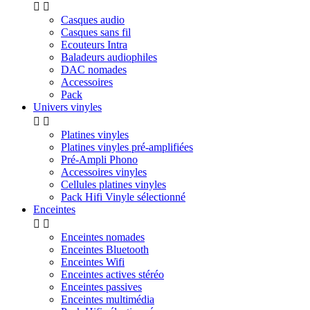


Casques audio
Casques sans fil
Ecouteurs Intra
Baladeurs audiophiles
DAC nomades
Accessoires
Pack
Univers vinyles


Platines vinyles
Platines vinyles pré-amplifiées
Pré-Ampli Phono
Accessoires vinyles
Cellules platines vinyles
Pack Hifi Vinyle sélectionné
Enceintes


Enceintes nomades
Enceintes Bluetooth
Enceintes Wifi
Enceintes actives stéréo
Enceintes passives
Enceintes multimédia