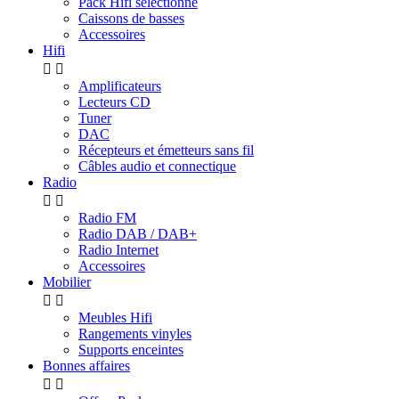
Pack Hifi sélectionné
Caissons de basses
Accessoires
Hifi


Amplificateurs
Lecteurs CD
Tuner
DAC
Récepteurs et émetteurs sans fil
Câbles audio et connectique
Radio


Radio FM
Radio DAB / DAB+
Radio Internet
Accessoires
Mobilier


Meubles Hifi
Rangements vinyles
Supports enceintes
Bonnes affaires

