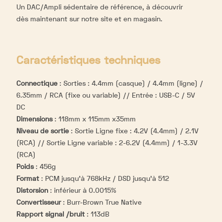
Un DAC/Ampli sédentaire de référence, à découvrir
dès maintenant sur notre site et en magasin.
Caractéristiques techniques
Connectique
:
Sorties : 4.4mm (casque) / 4.4mm (ligne) /
6.35mm / RCA (fixe ou variable) // Entrée : USB-C / 5V
DC
Dimensions
:
118mm x 115mm x35mm
Niveau de sortie
:
Sortie Ligne fixe : 4.2V (4.4mm) / 2.1V
(RCA) // Sortie Ligne variable : 2-6.2V (4.4mm) / 1-3.3V
(RCA)
Poids
:
456g
Format
:
PCM jusqu'à 768kHz / DSD jusqu'à 512
Distorsion
:
inférieur à 0.0015%
Convertisseur
:
Burr-Brown True Native
Rapport signal /bruit
:
113dB