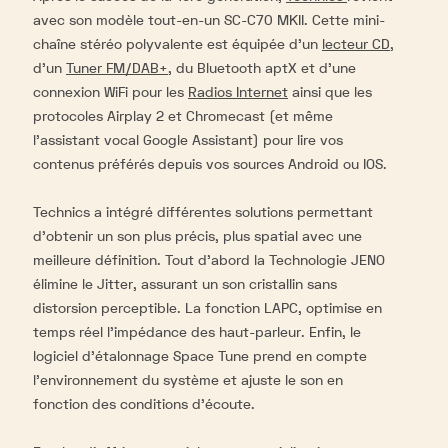
avec son modèle tout-en-un SC-C70 MKII. Cette mini-
chaîne stéréo polyvalente est équipée d’un
lecteur CD
,
d'un
Tuner FM/DAB+
, du Bluetooth aptX et d’une
connexion WiFi pour les
Radios Internet
ainsi que les
protocoles Airplay 2 et Chromecast (et même
l'assistant vocal Google Assistant) pour lire vos
contenus préférés depuis vos sources Android ou IOS.
Technics a intégré différentes solutions permettant
d’obtenir un son plus précis, plus spatial avec une
meilleure définition. Tout d’abord la Technologie JENO
élimine le Jitter, assurant un son cristallin sans
distorsion perceptible. La fonction LAPC, optimise en
temps réel l'impédance des haut-parleur. Enfin, le
logiciel d'étalonnage Space Tune prend en compte
l'environnement du système et ajuste le son en
fonction des conditions d'écoute.