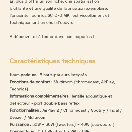
En plus d’offrir un son riche, une spatialisation
bluffante et une qualité de fabrication exemplaire,
l'enceinte Technics SC-C70 MKII est visuellement et
techniquement un chef d'oeuvre.
A découvrir et à tester dans nos magasins !
Caractéristiques techniques
Haut-parleurs
:
5 haut-parleurs intégrés
Fonctions de confort
:
Multiroom (chromecast, AirPlay,
Technics)
Informations complémentaires
:
lentille acoustique et
déflecteur - port double bass reflex
Fonctionnalités
:
AirPlay 2 / Chromecast / Spotify / Tidal /
Deezer / Multiroom
Puissance
:
30W + 30W (tweeters) + 40W (subwoofer)
Connectique
:
CD / Bluetooth / Wifi / USB