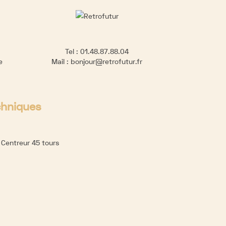
Tel :
01.48.87.88.04
re
Mail :
bonjour@retrofutur.fr
chniques
:
Centreur 45 tours