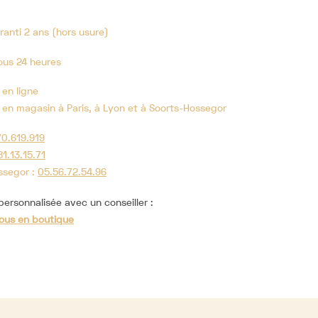
ranti 2 ans (hors usure)
ous 24 heures
 en ligne
 en magasin à Paris, à Lyon et à Soorts-Hossegor
70.619.919
81.13.15.71
ssegor :
05.56.72.54.96
ersonnalisée avec un conseiller :
ous en boutique