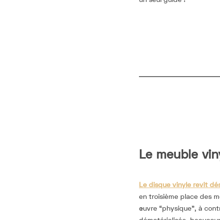
Le meuble viny
Le disque vinyle revit dé
en troisième place des m
œuvre “physique”, à cont
dématérialisée, beaucoup