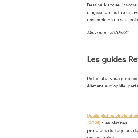
Destiné à accueillir votr
s’agisse de mettre en ava
ensemble en un seul point
Mis à jour : 30/05/24
Les guides Re
RetroFutur vous propose 
élément audiophile, parf
Quelle platine vinyle chois
(2024)
: les platines
préférées de l’équipe, d
un seul guide !