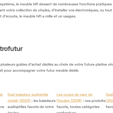
e système, le meuble hifi dessert de nombreuses fonctions pratiques e
nt votre collection de vinyles, d’installer vos électroniques, ou tou
 d’écoute, le meuble hifi a mille et un usages.
trofutur
plusieurs guides d’achat dédiés au choix de votre future platine vin
ait pour accompagner votre futur meuble dédié.
ir
Quel baladeur audiophile
Les coups de cœur de
Quel
choisir (2023)
: les baladeurs
l’équipe (2024)
: nos produits
(202
ans
audiophiles favoris de notre
favoris, toutes catégories
favo
équipe
confondues