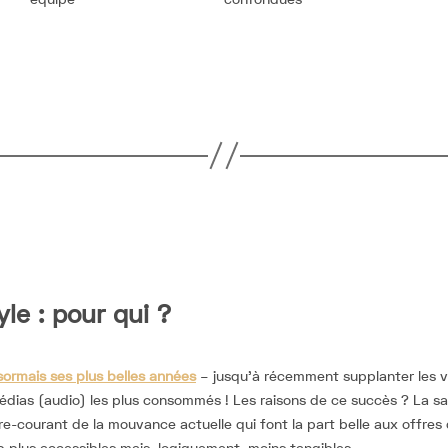
le : pour qui ?
sormais ses plus belles années
– jusqu’à récemment supplanter les v
édias (audio) les plus consommés ! Les raisons de ce succès ? La sa
re-courant de la mouvance actuelle qui font la part belle aux offres
 plus accessibles mais, logiquement, moins tangibles.