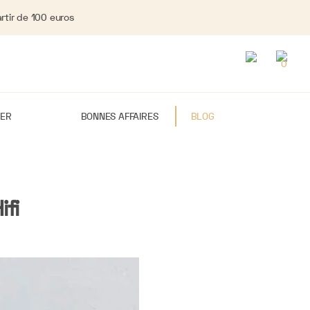
rtir de 100 euros
0
IER
BONNES AFFAIRES
BLOG
ifi