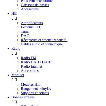
Pack Hifi sélectionné
Caissons de basses
Accessoires
Hifi


Amplificateurs
Lecteurs CD
Tuner
DAC
Récepteurs et émetteurs sans fil
Câbles audio et connectique
Radio


Radio FM
Radio DAB / DAB+
Radio Internet
Accessoires
Mobilier


Meubles Hifi
Rangements vinyles
Supports enceintes
Bonnes affaires

