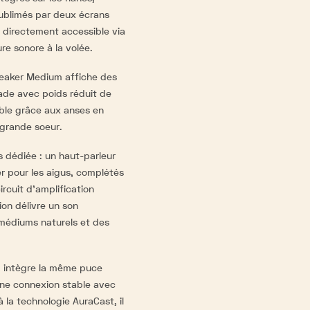
ublimés par deux écrans
 directement accessible via
ure sonore à la volée.
eaker Medium affiche des
de avec poids réduit de
able grâce aux anses en
 grande soeur.
es dédiée : un haut-parleur
r pour les aigus, complétés
ircuit d'amplification
ion délivre un son
médiums naturels et des
m intègre la même puce
une connexion stable avec
 la technologie AuraCast, il