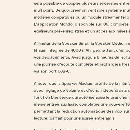
sera possible de coupler plusieurs enceintes entre 
multipoint. De quoi créer un véritable système mul
modèles compatibles ou un module streamer tel q
L'application Mondo, disponible sur iOS, complète
égaliseurs pré-enregistrés et un accès aux mises à
A l'instar de la Speaker Small, la Speaker Medium 
lithium intégrée de 4000 mAh, permettant d'emport
vos déplacements. Avec jusqu'à 8 heures de lectur
une journée d'écoute complète et rechargera très
via son port USB-C.
A noter que la Speaker Medium profite de la mêm
avec réglage de volume et d'écho indépendants q
fonction bienvenue qui autorise aussi le branchem
même entrée auxiliaire, complétée une nouvelle fo
permettant la réduction automatique des voix sur
lecture: parfait pour une soirée entre amis!