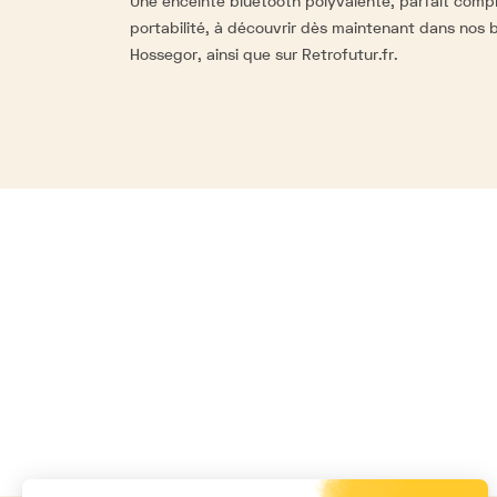
Une enceinte bluetooth polyvalente, parfait comp
portabilité, à découvrir dès maintenant dans nos b
Hossegor, ainsi que sur
Retrofutur.fr
.