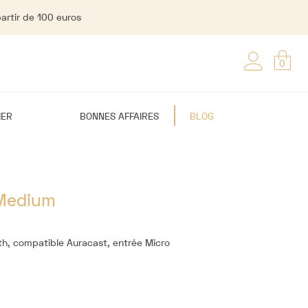
partir de 100 euros
0
IER
BONNES AFFAIRES
BLOG
Medium
th, compatible Auracast, entrée Micro