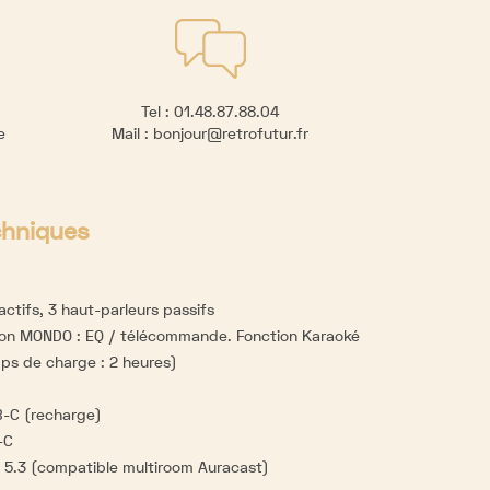
Tel :
01.48.87.88.04
re
Mail :
bonjour@retrofutur.fr
chniques
actifs, 3 haut-parleurs passifs
ion MONDO : EQ / télécommande. Fonction Karaoké
ps de charge : 2 heures)
B-C (recharge)
-C
 5.3 (compatible multiroom Auracast)