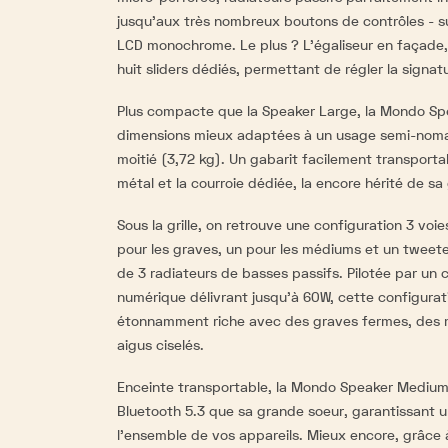
jusqu’aux très nombreux boutons de contrôles - s
LCD monochrome. Le plus ? L’égaliseur en façade,
huit sliders dédiés, permettant de régler la signat
Plus compacte que la Speaker Large, la Mondo Sp
dimensions mieux adaptées à un usage semi-noma
moitié (3,72 kg). Un gabarit facilement transport
métal et la courroie dédiée, la encore hérité de sa
Sous la grille, on retrouve une configuration 3 voi
pour les graves, un pour les médiums et un tweete
de 3 radiateurs de basses passifs. Pilotée par un c
numérique délivrant jusqu'à 60W, cette configurat
étonnamment riche avec des graves fermes, des 
aigus ciselés.
Enceinte transportable, la Mondo Speaker Mediu
Bluetooth 5.3 que sa grande soeur, garantissant 
l'ensemble de vos appareils. Mieux encore, grâce à