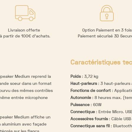
Livraison offerte
Option Paiement en 3 fois
à partir de 100€ d’achats.
Paiement sécurisé 3D Secu
Caractéristiques te
 Speaker Medium reprend la
Poids
:
3,72 kg
rande soeur dans un format
Haut-parleurs
:
3 haut-parleurs 
pourvu des mêmes contrôles
Fonctions de confort
:
Applicat
a même entrée microphone
Autonomie
:
8 heures max. (tem
Puissance
:
60W
Connectique
:
Entrée Micro. US
Speaker Medium affiche un
Accessoires fournis
:
Câble USB
en aluminium avec façade
Connectique sans fil
:
Bluetooth
tégrés sur les flancs,