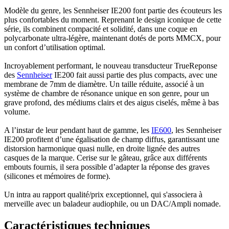
Modèle du genre, les Sennheiser IE200 font partie des écouteurs les
plus confortables du moment. Reprenant le design iconique de cette
série, ils combinent compacité et solidité, dans une coque en
polycarbonate ultra-légère, maintenant dotés de ports MMCX, pour
un confort d’utilisation optimal.
Incroyablement performant, le nouveau transducteur TrueReponse
des
Sennheiser
IE200 fait aussi partie des plus compacts, avec une
membrane de 7mm de diamètre. Un taille réduite, associé à un
système de chambre de résonance unique en son genre, pour un
grave profond, des médiums clairs et des aigus ciselés, même à bas
volume.
A l’instar de leur pendant haut de gamme, les
IE600
, les Sennheiser
IE200 profitent d’une égalisation de champ diffus, garantissant une
distorsion harmonique quasi nulle, en droite lignée des autres
casques de la marque. Cerise sur le gâteau, grâce aux différents
embouts fournis, il sera possible d’adapter la réponse des graves
(silicones et mémoires de forme).
Un intra au rapport qualité/prix exceptionnel, qui s'associera à
merveille avec un baladeur audiophile, ou un DAC/Ampli nomade.
Caractéristiques techniques