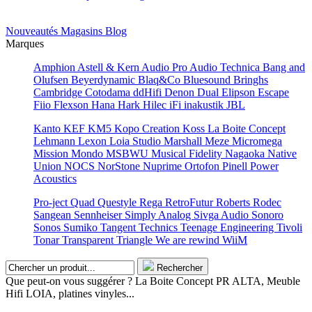
Nouveautés
Magasins
Blog
Marques
Amphion
Astell & Kern
Audio Pro
Audio Technica
Bang and
Olufsen
Beyerdynamic
Blaq&Co
Bluesound
Bringhs
Cambridge
Cotodama
ddHifi
Denon
Dual
Elipson
Escape
Fiio
Flexson
Hana
Hark
Hilec
iFi
inakustik
JBL
Kanto
KEF
KM5
Kopo Creation
Koss
La Boite Concept
Lehmann
Lexon
Loia Studio
Marshall
Meze
Micromega
Mission
Mondo
MSBWU
Musical Fidelity
Nagaoka
Native
Union
NOCS
NorStone
Nuprime
Ortofon
Pinell
Power
Acoustics
Pro-ject
Quad
Questyle
Rega
RetroFutur
Roberts
Rodec
Sangean
Sennheiser
Simply Analog
Sivga Audio
Sonoro
Sonos
Sumiko
Tangent
Technics
Teenage Engineering
Tivoli
Tonar
Transparent
Triangle
We are rewind
WiiM
Rechercher
Que peut-on vous suggérer ? La Boite Concept PR ALTA, Meuble
Hifi LOIA, platines vinyles...