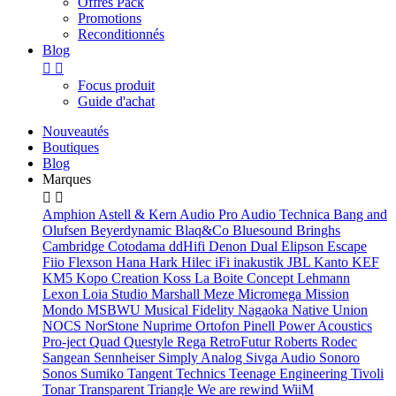
Offres Pack
Promotions
Reconditionnés
Blog


Focus produit
Guide d'achat
Nouveautés
Boutiques
Blog
Marques


Amphion
Astell & Kern
Audio Pro
Audio Technica
Bang and
Olufsen
Beyerdynamic
Blaq&Co
Bluesound
Bringhs
Cambridge
Cotodama
ddHifi
Denon
Dual
Elipson
Escape
Fiio
Flexson
Hana
Hark
Hilec
iFi
inakustik
JBL
Kanto
KEF
KM5
Kopo Creation
Koss
La Boite Concept
Lehmann
Lexon
Loia Studio
Marshall
Meze
Micromega
Mission
Mondo
MSBWU
Musical Fidelity
Nagaoka
Native Union
NOCS
NorStone
Nuprime
Ortofon
Pinell
Power Acoustics
Pro-ject
Quad
Questyle
Rega
RetroFutur
Roberts
Rodec
Sangean
Sennheiser
Simply Analog
Sivga Audio
Sonoro
Sonos
Sumiko
Tangent
Technics
Teenage Engineering
Tivoli
Tonar
Transparent
Triangle
We are rewind
WiiM