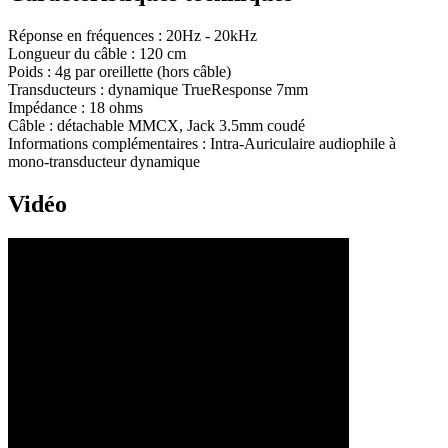
Réponse en fréquences
:
20Hz - 20kHz
Longueur du câble
:
120 cm
Poids
:
4g par oreillette (hors câble)
Transducteurs
:
dynamique TrueResponse 7mm
Impédance
:
18 ohms
Câble
:
détachable MMCX, Jack 3.5mm coudé
Informations complémentaires
:
Intra-Auriculaire audiophile à
mono-transducteur dynamique
Vidéo