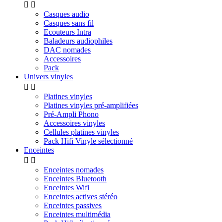


Casques audio
Casques sans fil
Ecouteurs Intra
Baladeurs audiophiles
DAC nomades
Accessoires
Pack
Univers vinyles


Platines vinyles
Platines vinyles pré-amplifiées
Pré-Ampli Phono
Accessoires vinyles
Cellules platines vinyles
Pack Hifi Vinyle sélectionné
Enceintes


Enceintes nomades
Enceintes Bluetooth
Enceintes Wifi
Enceintes actives stéréo
Enceintes passives
Enceintes multimédia