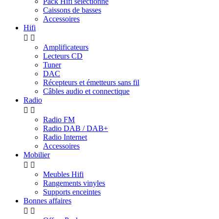
Pack Hifi sélectionné
Caissons de basses
Accessoires
Hifi


Amplificateurs
Lecteurs CD
Tuner
DAC
Récepteurs et émetteurs sans fil
Câbles audio et connectique
Radio


Radio FM
Radio DAB / DAB+
Radio Internet
Accessoires
Mobilier


Meubles Hifi
Rangements vinyles
Supports enceintes
Bonnes affaires

