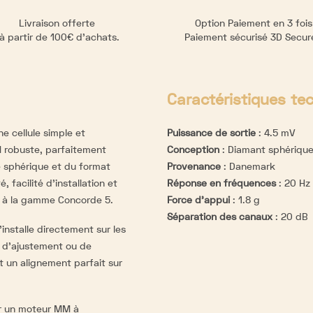
Livraison offerte
Option Paiement en 3 fois
à partir de 100€ d’achats.
Paiement sécurisé 3D Secu
Caractéristiques te
e cellule simple et
Puissance de sortie
:
4.5 mV
M robuste, parfaitement
Conception
:
Diamant sphériqu
 sphérique et du format
Provenance
:
Danemark
, facilité d’installation et
Réponse en fréquences
:
20 Hz
n à la gamme Concorde 5.
Force d'appui
:
1.8 g
Séparation des canaux
:
20 dB
installe directement sur les
 d’ajustement ou de
t un alignement parfait sur
ur un moteur MM à