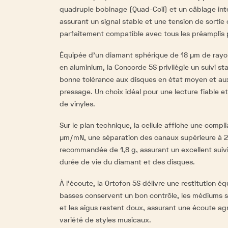
quadruple bobinage (Quad-Coil) et un câblage int
assurant un signal stable et une tension de sortie
parfaitement compatible avec tous les préampli
Équipée d’un diamant sphérique de 18 µm de rayon
en aluminium, la Concorde 5S privilégie un suivi sta
bonne tolérance aux disques en état moyen et au
pressage. Un choix idéal pour une lecture fiable et
de vinyles.
Sur le plan technique, la cellule affiche une com
µm/mN, une séparation des canaux supérieure à 2
recommandée de 1,8 g, assurant un excellent suivi 
durée de vie du diamant et des disques.
À l’écoute, la Ortofon 5S délivre une restitution é
basses conservent un bon contrôle, les médiums 
et les aigus restent doux, assurant une écoute ag
variété de styles musicaux.