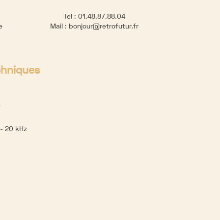
Tel :
01.48.87.88.04
re
Mail :
bonjour@retrofutur.fr
chniques
e
 - 20 kHz