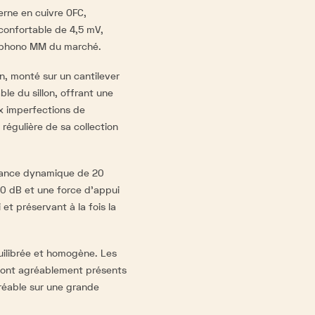
erne en cuivre OFC,
 confortable de 4,5 mV,
s phono MM du marché.
, monté sur un cantilever
ble du sillon, offrant une
x imperfections de
 régulière de sa collection
pliance dynamique de 20
0 dB et une force d’appui
et préservant à la fois la
quilibrée et homogène. Les
sont agréablement présents
réable sur une grande