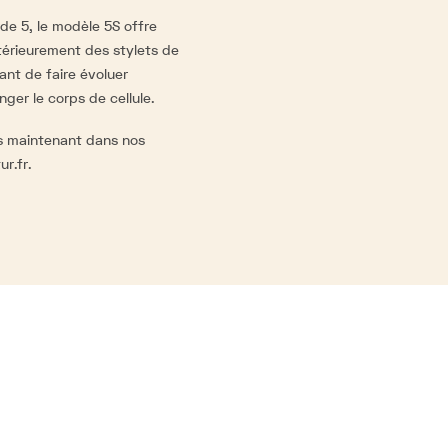
rde 5, le modèle 5S offre
ultérieurement des stylets de
nt de faire évoluer
ger le corps de cellule.
ès maintenant dans nos
ur.fr
.