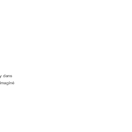
ly dans
 imaginé