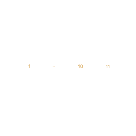
…
1
10
11