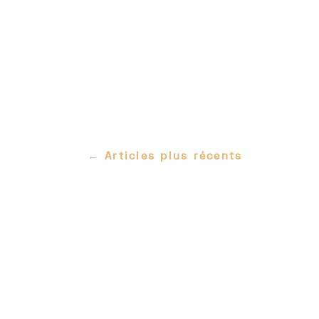
Navigation
←
Articles plus récents
des
articles