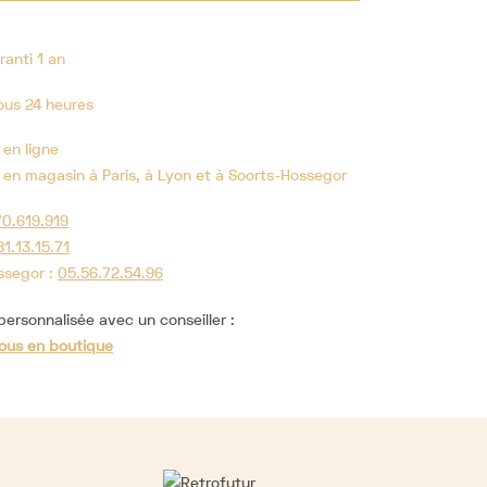
ranti 1 an
ous 24 heures
 en ligne
 en magasin à Paris, à Lyon et à Soorts-Hossegor
70.619.919
81.13.15.71
ssegor :
05.56.72.54.96
ersonnalisée avec un conseiller :
ous en boutique