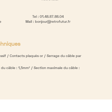
Tel :
01.48.87.88.04
re
Mail :
bonjour@retrofutur.fr
chniques
sif / Contacts plaqués or / Serrage du câble par
 du câble : 1,5mm² / Section maximale du câble :