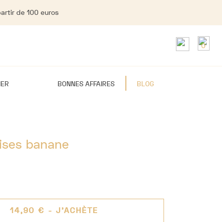
partir de 100 euros
0
IER
BONNES AFFAIRES
BLOG
ises banane
14,90 €
- J'ACHÈTE