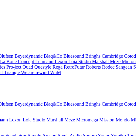
Olufsen
Beyerdynamic
Blaq&Co
Bluesound
Bringhs
Cambridge
Coto
La Boite Concept
Lehmann
Lexon
Loia Studio
Marshall
Meze
Micro
ics
Pro-ject
Quad
Questyle
Rega
RetroFutur
Roberts
Rodec
Sangean
S
nt
Triangle
We are rewind
WiiM
Olufsen
Beyerdynamic
Blaq&Co
Bluesound
Bringhs
Cambridge
Coto
mann
Lexon
Loia Studio
Marshall
Meze
Micromega
Mission
Mondo
M
ean
Sennheiser
Simply Analog
Sivga Audio
Sonoro
Sonos
Sumiko
Tan