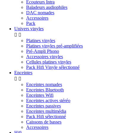
Ecouteurs Intra
Baladeurs audiophiles
DAC nomades
Accessoires
Pack
Univers vinyles


Platines vinyles
Platines vinyles pré-amplifiées
Pré-Ampli Phono
Accessoires vinyles
Cellules platines vinyles
Pack Hifi Vinyle sélectionné
Enceintes


Enceintes nomades
Enceintes Bluetooth
Enceintes Wifi
Enceintes actives stéréo
Enceintes passives
Enceintes multimédia
Pack Hifi sélectionné
Caissons de basses
Accessoires
Hifi