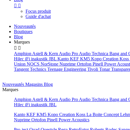


Focus produit
Guide d'achat
Nouveautés
Boutiques
Blog
Marques


Amphion
Astell & Kern
Audio Pro
Audio Technica
Bang and 
Hilec
iFi
inakustik
JBL
Kanto
KEF
KM5
Kopo Creation
Koss
Union
NOCS
NorStone
Nuprime
Ortofon
Pinell
Power Acoust
Tangent
Technics
Teenage Engineering
Tivoli
Tonar
Transpare
Nouveautés
Magasins
Blog
Marques
Amphion
Astell & Kern
Audio Pro
Audio Technica
Bang and 
Hilec
iFi
inakustik
JBL
Kanto
KEF
KM5
Kopo Creation
Koss
La Boite Concept
Leh
Nuprime
Ortofon
Pinell
Power Acoustics
Pro-ject
Quad
Questyle
Rega
RetroFutur
Roberts
Rodec
Sang