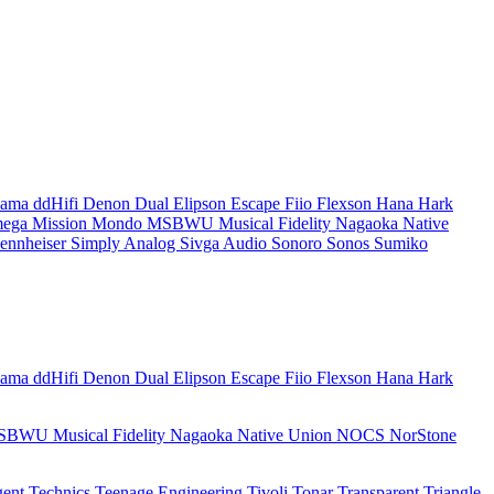
dama
ddHifi
Denon
Dual
Elipson
Escape
Fiio
Flexson
Hana
Hark
mega
Mission
Mondo
MSBWU
Musical Fidelity
Nagaoka
Native
ennheiser
Simply Analog
Sivga Audio
Sonoro
Sonos
Sumiko
dama
ddHifi
Denon
Dual
Elipson
Escape
Fiio
Flexson
Hana
Hark
SBWU
Musical Fidelity
Nagaoka
Native Union
NOCS
NorStone
gent
Technics
Teenage Engineering
Tivoli
Tonar
Transparent
Triangle